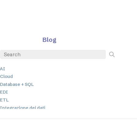
Blog
AI
Cloud
Database + SQL
EDI
ETL
Integrazione dei dati
JSON
Software per server
Soluzioni normative