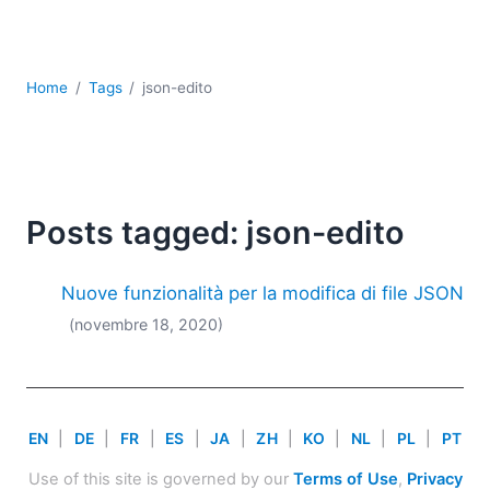
Sviluppo
Sviluppo a basso codice + sviluppo senza codice
Sviluppo di applicazioni per dispositivi mobili
Home
Tags
json-edito
UML
XBRL
XML
XPath+XQuery
XSL
Posts tagged: json-edito
YAML
2026
Nuove funzionalità per la modifica di file JSON
2025
(novembre 18, 2020)
2024
2023
2022
2021
EN
|
DE
|
FR
|
ES
|
JA
|
ZH
|
KO
|
NL
|
PL
|
PT
2020
2019
Use of this site is governed by our
Terms of Use
,
Privacy