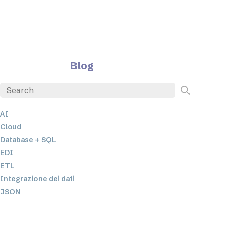
Blog
AI
Cloud
Database + SQL
EDI
ETL
Integrazione dei dati
JSON
Software per server
Soluzioni normative