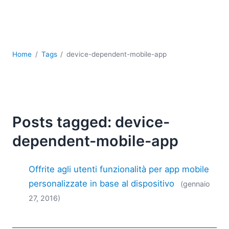
Sviluppo
Sviluppo a basso codice + sviluppo senza codice
Sviluppo di applicazioni per dispositivi mobili
UML
Home
Tags
device-dependent-mobile-app
XBRL
XML
XPath+XQuery
XSL
YAML
Posts tagged: device-
2026
dependent-mobile-app
2025
2024
Offrite agli utenti funzionalità per app mobile
2023
2022
personalizzate in base al dispositivo
(gennaio
2021
27, 2016)
2020
2019