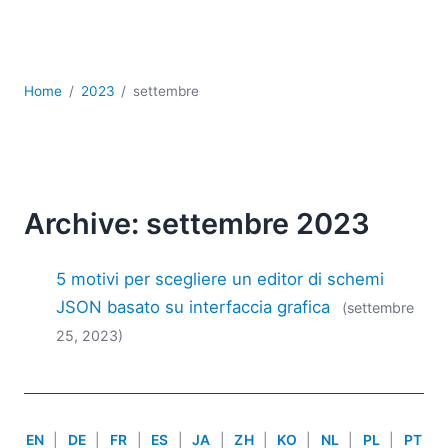
Sviluppo
Sviluppo a basso codice + sviluppo senza codice
Sviluppo di applicazioni per dispositivi mobili
UML
Home
2023
settembre
XBRL
XML
XPath+XQuery
XSL
YAML
Archive: settembre 2023
2026
5 motivi per scegliere un editor di schemi
2025
2024
JSON basato su interfaccia grafica
(settembre
2023
25, 2023)
2022
2021
2020
2019
EN
|
DE
|
FR
|
ES
|
JA
|
ZH
|
KO
|
NL
|
PL
|
PT