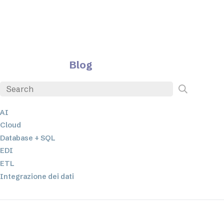
Blog
AI
Cloud
Database + SQL
EDI
ETL
Integrazione dei dati
JSON
Software per server
Soluzioni normative