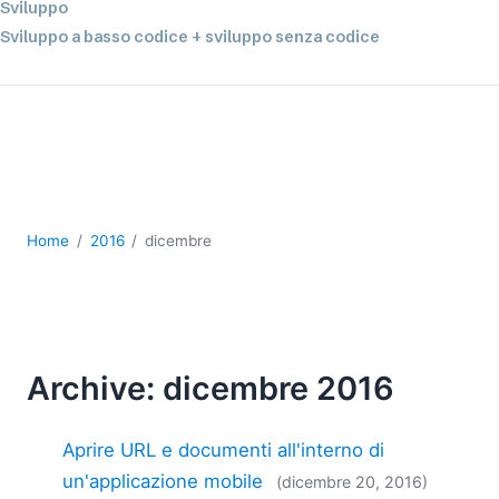
Sviluppo
Sviluppo a basso codice + sviluppo senza codice
Sviluppo di applicazioni per dispositivi mobili
UML
XBRL
XML
XPath+XQuery
XSL
YAML
Home
2016
dicembre
2026
2025
2024
2023
Archive: dicembre 2016
2022
2021
Aprire URL e documenti all'interno di
2020
un'applicazione mobile
(dicembre 20, 2016)
2019