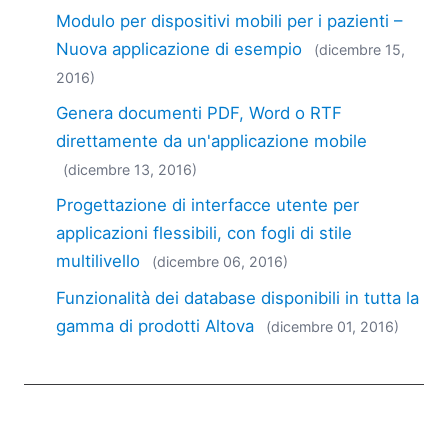
2018
Modulo per dispositivi mobili per i pazienti –
2017
Nuova applicazione di esempio
(dicembre 15,
2016
2016)
2015
Genera documenti PDF, Word o RTF
2014
2013
direttamente da un'applicazione mobile
2012
(dicembre 13, 2016)
2011
Progettazione di interfacce utente per
2010
applicazioni flessibili, con fogli di stile
2009
multilivello
(dicembre 06, 2016)
2008
2007
Funzionalità dei database disponibili in tutta la
gamma di prodotti Altova
(dicembre 01, 2016)
EN
|
DE
|
FR
|
ES
|
JA
|
ZH
|
KO
|
NL
|
PL
|
PT