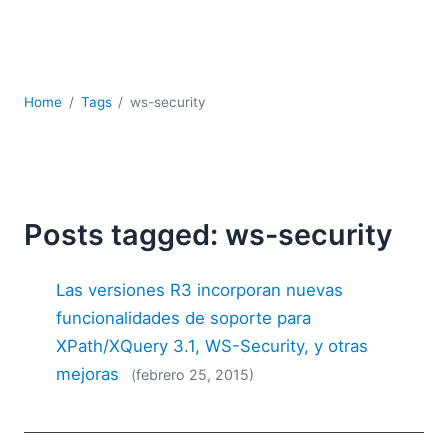
JSON
Software servidor
Soluciones
UML
Home
Tags
ws-security
XBRL
XML
XPath+XQuery
XSL
YAML
Posts tagged: ws-security
2026
2025
Las versiones R3 incorporan nuevas
2024
funcionalidades de soporte para
2023
XPath/XQuery 3.1, WS-Security, y otras
2022
mejoras
(febrero 25, 2015)
2021
2020
2019