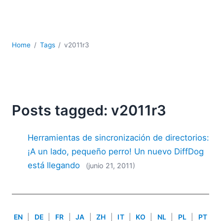
JSON
Software servidor
Soluciones
UML
Home
Tags
v2011r3
XBRL
XML
XPath+XQuery
XSL
YAML
Posts tagged: v2011r3
2026
Herramientas de sincronización de directorios:
2025
2024
¡A un lado, pequeño perro! Un nuevo DiffDog
2023
está llegando
(junio 21, 2011)
2022
2021
2020
2019
EN
|
DE
|
FR
|
JA
|
ZH
|
IT
|
KO
|
NL
|
PL
|
PT