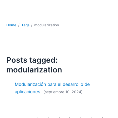
JSON
Software servidor
Soluciones
UML
Home
Tags
modularization
XBRL
XML
XPath+XQuery
XSL
YAML
Posts tagged:
2026
modularization
2025
2024
Modularización para el desarrollo de
2023
aplicaciones
(septiembre 10, 2024)
2022
2021
2020
2019