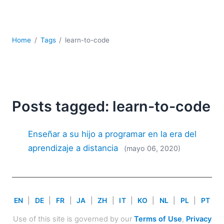
JSON
Software servidor
Soluciones
Home
Tags
learn-to-code
UML
XBRL
XML
XPath+XQuery
XSL
Posts tagged: learn-to-code
YAML
2026
Enseñar a su hijo a programar en la era del
2025
aprendizaje a distancia
(mayo 06, 2020)
2024
2023
2022
2021
EN
|
DE
|
FR
|
JA
|
ZH
|
IT
|
KO
|
NL
|
PL
|
PT
2020
2019
Use of this site is governed by our
Terms of Use
,
Privacy