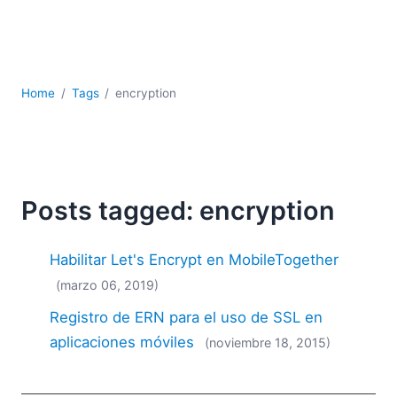
JSON
Software servidor
Soluciones
UML
Home
Tags
encryption
XBRL
XML
XPath+XQuery
XSL
YAML
Posts tagged: encryption
2026
2025
Habilitar Let's Encrypt en MobileTogether
2024
(marzo 06, 2019)
2023
Registro de ERN para el uso de SSL en
2022
2021
aplicaciones móviles
(noviembre 18, 2015)
2020
2019