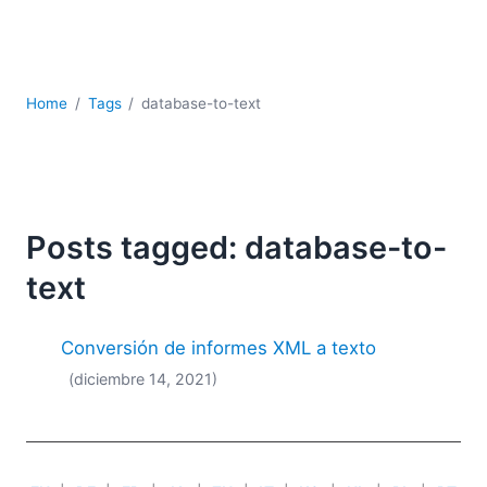
JSON
Software servidor
Soluciones
UML
Home
Tags
database-to-text
XBRL
XML
XPath+XQuery
XSL
YAML
Posts tagged: database-to-
2026
text
2025
2024
Conversión de informes XML a texto
2023
(diciembre 14, 2021)
2022
2021
2020
2019