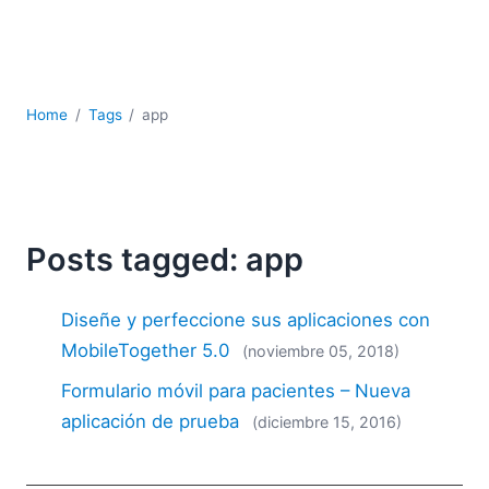
JSON
Software servidor
Soluciones
UML
Home
Tags
app
XBRL
XML
XPath+XQuery
XSL
YAML
Posts tagged: app
2026
2025
Diseñe y perfeccione sus aplicaciones con
2024
MobileTogether 5.0
(noviembre 05, 2018)
2023
Formulario móvil para pacientes – Nueva
2022
2021
aplicación de prueba
(diciembre 15, 2016)
2020
2019