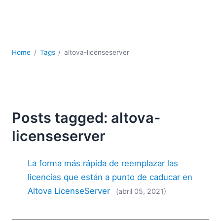
JSON
Software servidor
Soluciones
UML
Home
Tags
altova-licenseserver
XBRL
XML
XPath+XQuery
XSL
YAML
Posts tagged: altova-
2026
licenseserver
2025
2024
La forma más rápida de reemplazar las
2023
2022
licencias que están a punto de caducar en
2021
Altova LicenseServer
(abril 05, 2021)
2020
2019