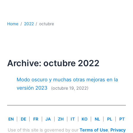
JSON
Software servidor
Soluciones
Home
2022
octubre
UML
XBRL
XML
XPath+XQuery
XSL
Archive: octubre 2022
YAML
2026
Modo oscuro y muchas otras mejoras en la
2025
versión 2023
(octubre 19, 2022)
2024
2023
2022
2021
EN
|
DE
|
FR
|
JA
|
ZH
|
IT
|
KO
|
NL
|
PL
|
PT
2020
2019
Use of this site is governed by our
Terms of Use
,
Privacy