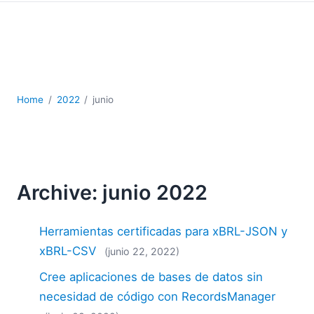
JSON
Software servidor
Soluciones
UML
XBRL
XML
Home
2022
junio
XPath+XQuery
XSL
YAML
2026
Archive: junio 2022
2025
2024
Herramientas certificadas para xBRL-JSON y
2023
2022
xBRL-CSV
(junio 22, 2022)
2021
Cree aplicaciones de bases de datos sin
2020
necesidad de código con RecordsManager
2019