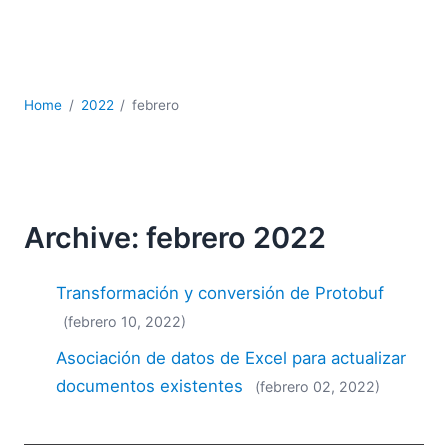
JSON
Software servidor
Soluciones
UML
Home
2022
febrero
XBRL
XML
XPath+XQuery
XSL
YAML
Archive: febrero 2022
2026
2025
Transformación y conversión de Protobuf
2024
(febrero 10, 2022)
2023
Asociación de datos de Excel para actualizar
2022
2021
documentos existentes
(febrero 02, 2022)
2020
2019