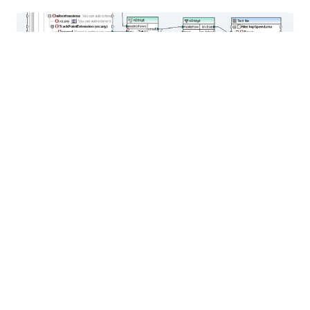
Esta función ordena todos los valores de velocidad
de mayor a menor, y luego envía solo el primer valor
para su salida. La opción de ordenamiento "de la Z a
la A" ordena automáticamente los datos numéricos
de los valores más altos a los más bajos.
Convertir valores en la asignación
Finalmente, necesitamos convertir la velocidad de
metros por segundo a millas por hora, redondear el