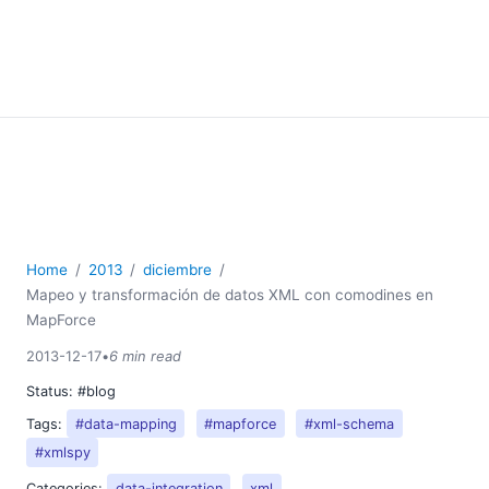
Home
2013
diciembre
Mapeo y transformación de datos XML con comodines en
MapForce
2013-12-17
•
6 min read
Status:
#blog
Tags:
#data-mapping
#mapforce
#xml-schema
#xmlspy
Categories:
data-integration
xml