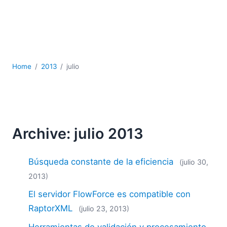
JSON
Software servidor
Soluciones
UML
XBRL
Home
2013
julio
XML
XPath+XQuery
XSL
YAML
2026
Archive: julio 2013
2025
2024
Búsqueda constante de la eficiencia
(julio 30,
2023
2013)
2022
El servidor FlowForce es compatible con
2021
2020
RaptorXML
(julio 23, 2013)
2019
Herramientas de validación y procesamiento