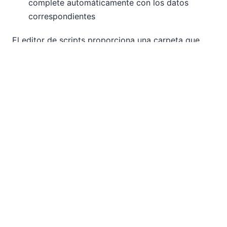
complete automáticamente con los datos
correspondientes
El editor de scripts proporciona una carpeta que
contiene el conjunto completo de eventos para los
cuales se pueden escribir scripts de manejo de
eventos.
Formularios
El editor de scripts auténtico le permite
crear formularios de forma gráfica, utilizando una
paleta de objetos como campos de entrada de
texto, botones, etiquetas y más. Las propiedades
generales del formulario, como el tamaño, el color
de fondo, los estilos de fuente, etc., se definen en el
panel de propiedades.