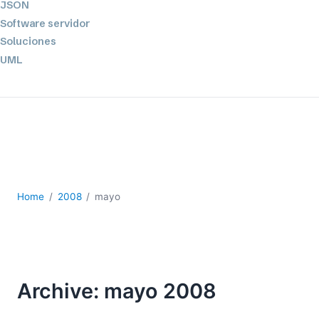
JSON
Software servidor
Soluciones
UML
XBRL
XML
XPath+XQuery
XSL
YAML
2026
Home
2008
mayo
2025
2024
2023
2022
2021
Archive: mayo 2008
2020
2019