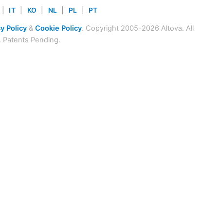
|
IT
|
KO
|
NL
|
PL
|
PT
y Policy
&
Cookie Policy
. Copyright 2005-2026 Altova. All
. Patents Pending.