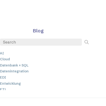
Blog
AI
Cloud
Datenbank + SQL
Datenintegration
EDI
Entwicklung
ETL
JSON
Low-Code- und No-Code-Entwicklung