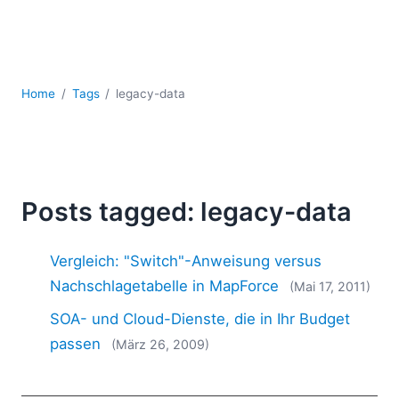
Mobile Entwicklung
Regulatory Solutions
Server-Software
UML
Home
Tags
legacy-data
XBRL
XML
XPath+XQuery
XSL
YAML
Posts tagged: legacy-data
2026
2025
Vergleich: "Switch"-Anweisung versus
2024
Nachschlagetabelle in MapForce
(Mai 17, 2011)
2023
SOA- und Cloud-Dienste, die in Ihr Budget
2022
2021
passen
(März 26, 2009)
2020
2019