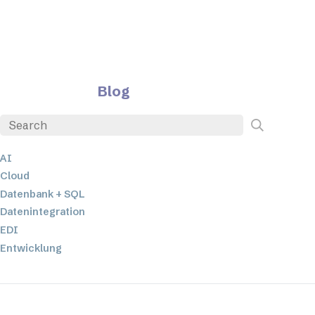
Blog
AI
Cloud
Datenbank + SQL
Datenintegration
EDI
Entwicklung
ETL
JSON
Low-Code- und No-Code-Entwicklung