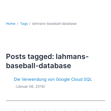
Mobile Entwicklung
Regulatory Solutions
Server-Software
UML
Home
Tags
lahmans-baseball-database
XBRL
XML
XPath+XQuery
XSL
YAML
Posts tagged: lahmans-
2026
baseball-database
2025
2024
Die Verwendung von Google Cloud SQL
2023
(Januar 06, 2016)
2022
2021
2020
2019