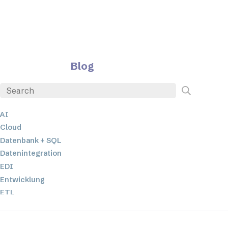
Blog
AI
Cloud
Datenbank + SQL
Datenintegration
EDI
Entwicklung
ETL
JSON
Low-Code- und No-Code-Entwicklung