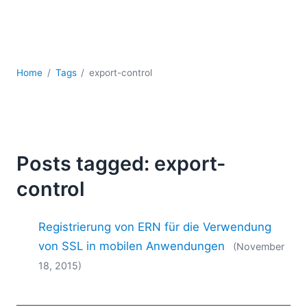
Mobile Entwicklung
Regulatory Solutions
Server-Software
UML
Home
Tags
export-control
XBRL
XML
XPath+XQuery
XSL
YAML
Posts tagged: export-
2026
control
2025
2024
Registrierung von ERN für die Verwendung
2023
2022
von SSL in mobilen Anwendungen
(November
2021
18, 2015)
2020
2019