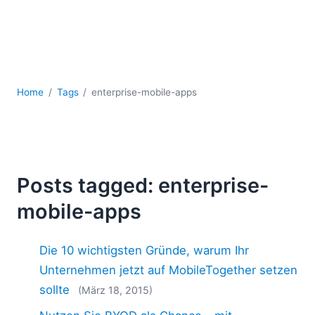
Mobile Entwicklung
Regulatory Solutions
Server-Software
UML
XBRL
Home
Tags
enterprise-mobile-apps
XML
XPath+XQuery
XSL
YAML
2026
Posts tagged: enterprise-
2025
mobile-apps
2024
2023
Die 10 wichtigsten Gründe, warum Ihr
2022
2021
Unternehmen jetzt auf MobileTogether setzen
2020
sollte
(März 18, 2015)
2019