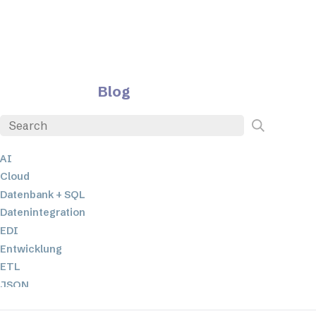
Blog
AI
Cloud
Datenbank + SQL
Datenintegration
EDI
Entwicklung
ETL
JSON
Low-Code- und No-Code-Entwicklung