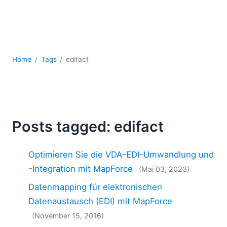
Mobile Entwicklung
Regulatory Solutions
Server-Software
UML
XBRL
Home
Tags
edifact
XML
XPath+XQuery
XSL
YAML
Posts tagged: edifact
2026
2025
Optimieren Sie die VDA-EDI-Umwandlung und
2024
2023
-Integration mit MapForce
(Mai 03, 2023)
2022
Datenmapping für elektronischen
2021
Datenaustausch (EDI) mit MapForce
2020
(November 15, 2016)
2019