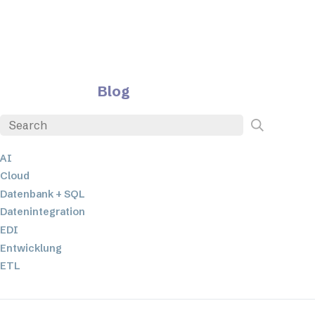
Blog
AI
Cloud
Datenbank + SQL
Datenintegration
EDI
Entwicklung
ETL
JSON
Low-Code- und No-Code-Entwicklung