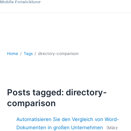
Mobile Entwicklung
Regulatory Solutions
Server-Software
UML
XBRL
XML
XPath+XQuery
Home
Tags
directory-comparison
XSL
YAML
2026
2025
2024
Posts tagged: directory-
2023
comparison
2022
2021
Automatisieren Sie den Vergleich von Word-
2020
2019
Dokumenten in großen Unternehmen
(März