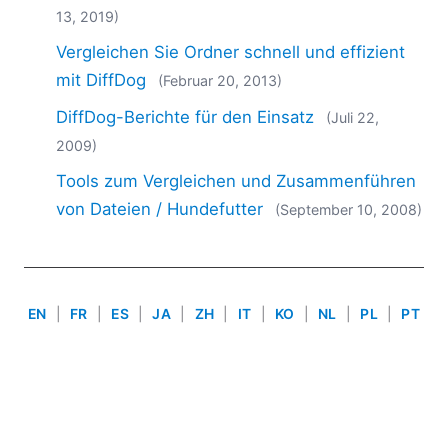
2018
13, 2019)
2017
Vergleichen Sie Ordner schnell und effizient
2016
mit DiffDog
(Februar 20, 2013)
2015
2014
DiffDog-Berichte für den Einsatz
(Juli 22,
2013
2009)
2012
Tools zum Vergleichen und Zusammenführen
2011
von Dateien / Hundefutter
(September 10, 2008)
2010
2009
2008
2007
EN
|
FR
|
ES
|
JA
|
ZH
|
IT
|
KO
|
NL
|
PL
|
PT
Use of this site is governed by our
Terms of Use
,
Privacy
Policy
&
Cookie Policy
. Copyright 2005-2026 Altova. All
Rights Reserved. Patents Pending.