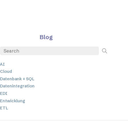
Blog
AI
Cloud
Datenbank + SQL
Datenintegration
EDI
Entwicklung
ETL
JSON
Low-Code- und No-Code-Entwicklung