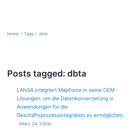
Mobile Entwicklung
Regulatory Solutions
Server-Software
UML
XBRL
Home
Tags
dbta
XML
XPath+XQuery
XSL
YAML
Posts tagged: dbta
2026
2025
LANSA integriert MapForce in seine OEM-
2024
Lösungen, um die Datenkonvertierung in
2023
Anwendungen für die
2022
2021
Geschäftsprozessintegration zu ermöglichen
2020
(März 24, 2008)
2019