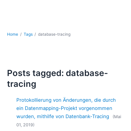
Mobile Entwicklung
Regulatory Solutions
Server-Software
UML
XBRL
Home
Tags
database-tracing
XML
XPath+XQuery
XSL
YAML
Posts tagged: database-
2026
tracing
2025
2024
2023
Protokollierung von Änderungen, die durch
2022
ein Datenmapping-Projekt vorgenommen
2021
wurden, mithilfe von Datenbank-Tracing
(Mai
2020
01, 2019)
2019