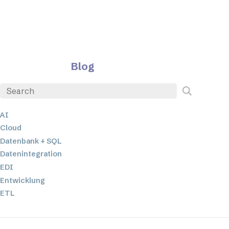
Blog
AI
Cloud
Datenbank + SQL
Datenintegration
EDI
Entwicklung
ETL
JSON
Low-Code- und No-Code-Entwicklung