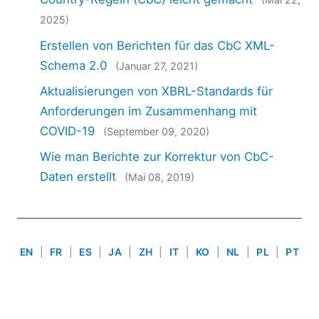
2018
2025)
2017
2016
Erstellen von Berichten für das CbC XML-
2015
Schema 2.0
(Januar 27, 2021)
2014
Aktualisierungen von XBRL-Standards für
2013
Anforderungen im Zusammenhang mit
2012
COVID-19
(September 09, 2020)
2011
2010
Wie man Berichte zur Korrektur von CbC-
2009
Daten erstellt
(Mai 08, 2019)
2008
2007
EN
|
FR
|
ES
|
JA
|
ZH
|
IT
|
KO
|
NL
|
PL
|
PT
Use of this site is governed by our
Terms of Use
,
Privacy
Policy
&
Cookie Policy
. Copyright 2005-2026 Altova. All
Rights Reserved. Patents Pending.