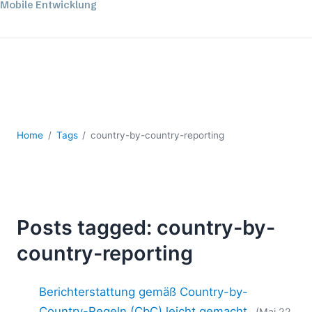
Mobile Entwicklung
Regulatory Solutions
Server-Software
UML
XBRL
XML
XPath+XQuery
XSL
Home
Tags
country-by-country-reporting
YAML
2026
2025
2024
Posts tagged: country-by-
2023
country-reporting
2022
2021
2020
Berichterstattung gemäß Country-by-
2019
Country-Regeln (CbC) leicht gemacht
(Mai 22,