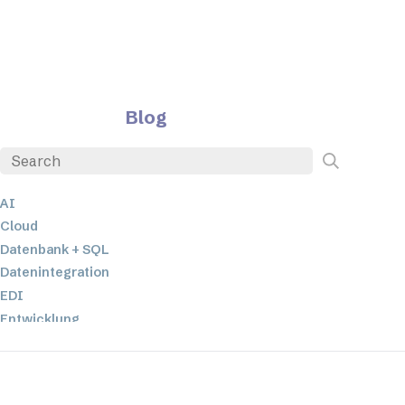
Blog
AI
Cloud
Datenbank + SQL
Datenintegration
EDI
Entwicklung
ETL
JSON
Low-Code- und No-Code-Entwicklung