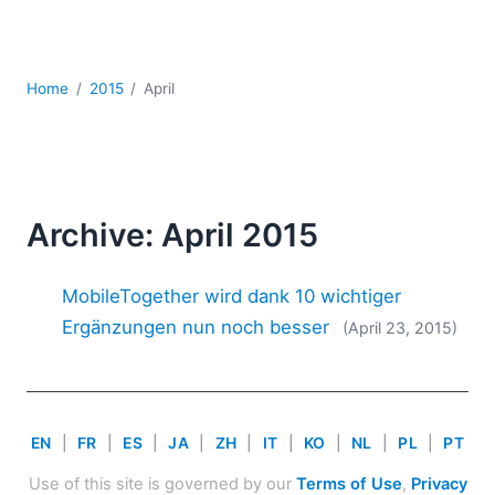
Mobile Entwicklung
Regulatory Solutions
Server-Software
Home
2015
April
UML
XBRL
XML
XPath+XQuery
XSL
Archive: April 2015
YAML
2026
MobileTogether wird dank 10 wichtiger
2025
Ergänzungen nun noch besser
(April 23, 2015)
2024
2023
2022
2021
EN
|
FR
|
ES
|
JA
|
ZH
|
IT
|
KO
|
NL
|
PL
|
PT
2020
2019
Use of this site is governed by our
Terms of Use
,
Privacy