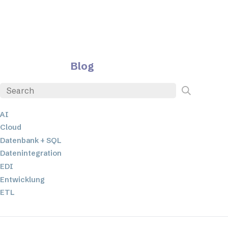
Blog
AI
Cloud
Datenbank + SQL
Datenintegration
EDI
Entwicklung
ETL
JSON
Low-Code- und No-Code-Entwicklung