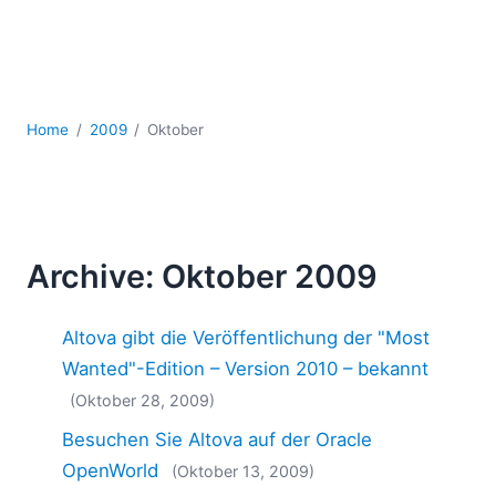
Mobile Entwicklung
Regulatory Solutions
Server-Software
UML
XBRL
Home
2009
Oktober
XML
XPath+XQuery
XSL
YAML
Archive: Oktober 2009
2026
2025
Altova gibt die Veröffentlichung der "Most
2024
2023
Wanted"-Edition – Version 2010 – bekannt
2022
(Oktober 28, 2009)
2021
Besuchen Sie Altova auf der Oracle
2020
OpenWorld
(Oktober 13, 2009)
2019